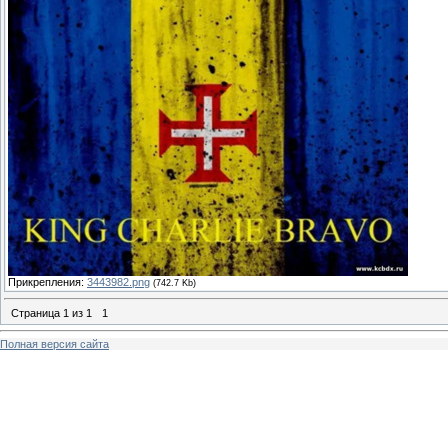
Прикрепления:
3443982.png
(742.7 Kb)
Страница
1
из
1
1
Полная версия сайта