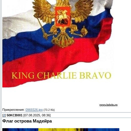
Прикрепления:
0969326.jpg
(73.2 Kb)
[
2
]
50KCB001
[07.08.2025, 08:36]
Флаг острова Мадейра