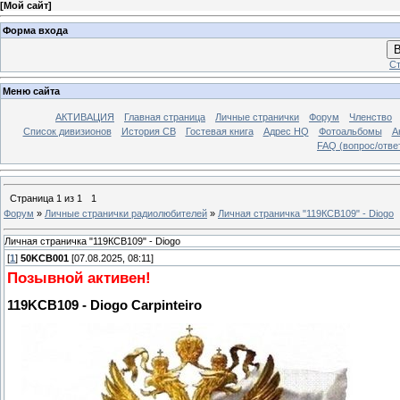
[
Мой сайт
]
Форма входа
В
Ст
Меню сайта
АКТИВАЦИЯ
Главная страница
Личные странички
Форум
Членство
Список дивизионов
История СВ
Гостевая книга
Адрес HQ
Фотоальбомы
А
FAQ (вопрос/отве
Страница
1
из
1
1
Форум
»
Личные странички радиолюбителей
»
Личная страничка "119КСВ109" - Diogo
Личная страничка "119КСВ109" - Diogo
[
1
]
50KCB001
[07.08.2025, 08:11]
Позывной активен!
119KCB109 - Diogo Carpinteiro