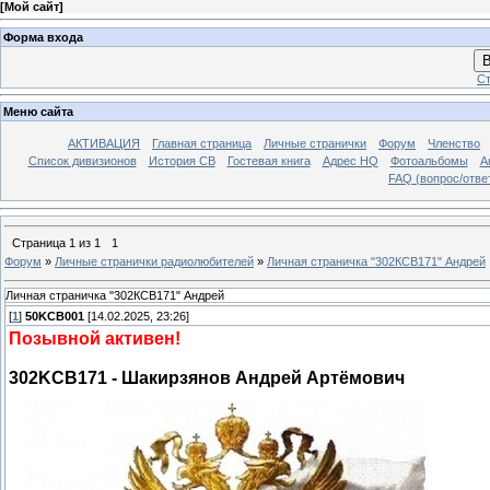
[
Мой сайт
]
Форма входа
В
Ст
Меню сайта
АКТИВАЦИЯ
Главная страница
Личные странички
Форум
Членство
Список дивизионов
История СВ
Гостевая книга
Адрес HQ
Фотоальбомы
А
FAQ (вопрос/отве
Страница
1
из
1
1
Форум
»
Личные странички радиолюбителей
»
Личная страничка "302КСВ171" Андрей
Личная страничка "302КСВ171" Андрей
[
1
]
50KCB001
[14.02.2025, 23:26]
Позывной активен!
302KCB171 - Шакирзянов Андрей Артёмович