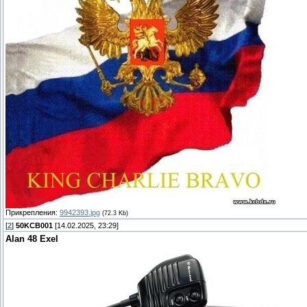
Прикрепления:
9942393.jpg
(72.3 Kb)
[
2
]
50KCB001
[14.02.2025, 23:29]
Alan 48 Exel