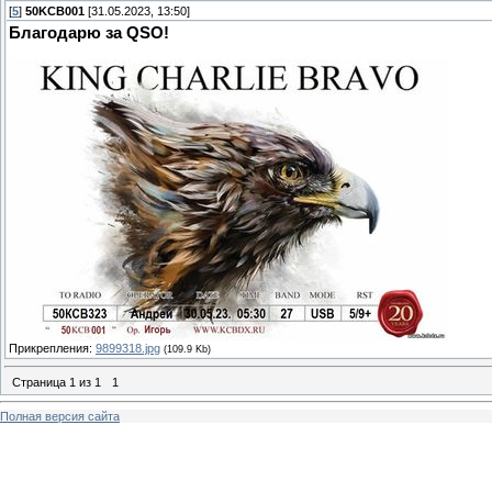
[
5
]
50KCB001
[31.05.2023, 13:50]
Благодарю за QSO!
Прикрепления:
9899318.jpg
(109.9 Kb)
Страница
1
из
1
1
Полная версия сайта