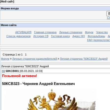
[
Мой сайт
]
Форма входа
В
Ст
Меню сайта
АКТИВАЦИЯ
Главная страница
Личные странички
Форум
Членство
Список дивизионов
История СВ
Гостевая книга
Адрес HQ
Фотоальбомы
А
FAQ (вопрос/отве
Страница
1
из
1
1
Форум
»
Личные странички радиолюбителей
»
Личная страничка "50КСВ323" Андрей
Личная страничка "50КСВ323" Андрей
[
1
]
50KCB001
[05.03.2023, 10:33]
Позывной активен!
50КСВ323 - Черняев Андрей Евгеньевич