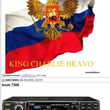
Прикрепления:
3288519.jpg
(70.2 Kb)
[
2
]
50KCB001
[05.03.2023, 10:37]
Icom 7300