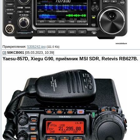
Прикрепления:
5306242.jpg
(111.0 Kb)
[
3
]
50KCB001
[05.03.2023, 10:39]
Yaesu-857D, Xiegu G90, приёмник MSI SDR, Retevis RB627B.