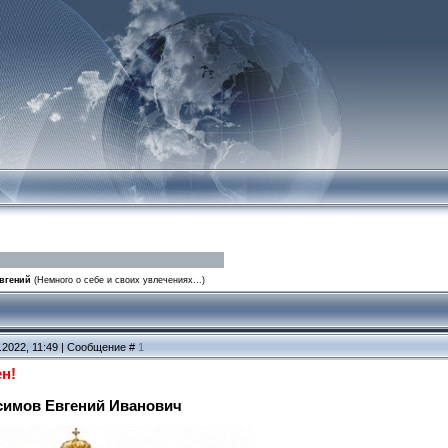
Евгений
(Немного о себе и своих увлечениях...)
.2022, 11:49 | Сообщение #
1
н!
симов Евгений Иванович