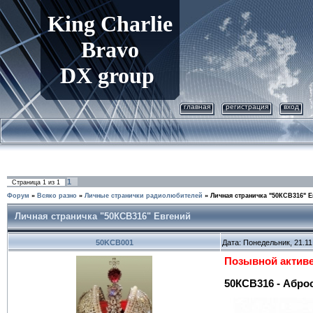
King
Charlie
Bravo
DX group
главная
регистрация
вход
1
Страница
1
из
1
Форум
»
Всяко разно
»
Личные странички радиолюбителей
»
Личная страничка "50КСВ316" 
Личная страничка "50КСВ316" Евгений
50KCB001
Дата: Понедельник, 21.11
Позывной активе
50КСВ316 - Абро