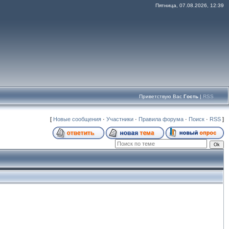
Пятница, 07.08.2026, 12:39
Приветствую Вас
Гость
|
RSS
[
Новые сообщения
·
Участники
·
Правила форума
·
Поиск
·
RSS
]