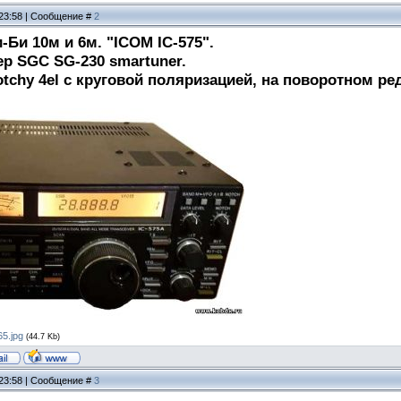
 23:58 | Сообщение #
2
-Би 10м и 6м. "ICOM IC-575".
р SGC SG-230 smartuner.
tchy 4el с круговой поляризацией, на поворотном ре
5.jpg
(44.7 Kb)
 23:58 | Сообщение #
3