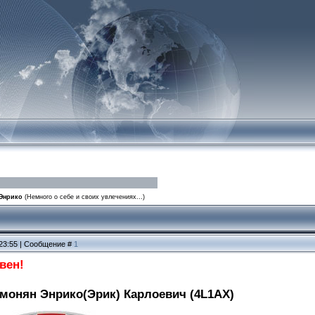
 Энрико
(Немного о себе и своих увлечениях...)
 23:55 | Сообщение #
1
вен!
имонян Энрико(Эрик) Карлоевич (4L1AX)