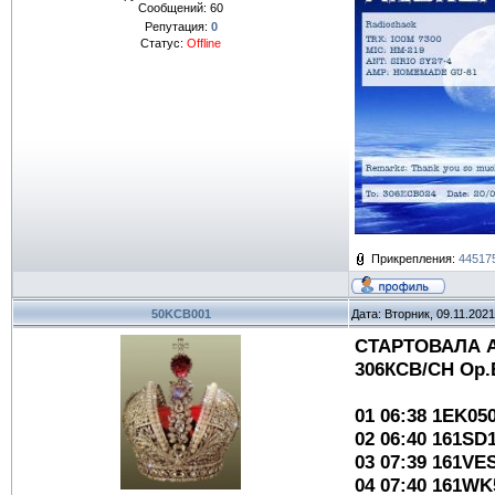
Сообщений:
60
Репутация:
0
Статус:
Offline
Прикрепления:
44517
50KCB001
Дата: Вторник, 09.11.202
СТАРТОВАЛА А
306КСВ/СН Op.E
01 06:38 1EK0
02 06:40 161SD
03 07:39 161V
04 07:40 161W