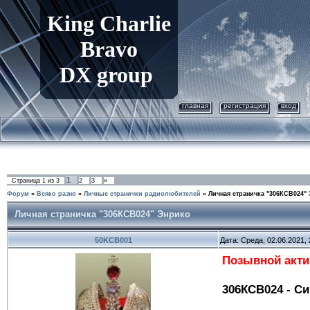
King
Charlie
Bravo
DX group
главная
регистрация
вход
1
Страница
1
из
3
2
3
»
Форум
»
Всяко разно
»
Личные странички радиолюбителей
»
Личная страничка "306КСВ024"
Личная страничка "306КСВ024" Энрико
50KCB001
Дата: Среда, 02.06.2021,
Позывной акти
306КСВ024 - С