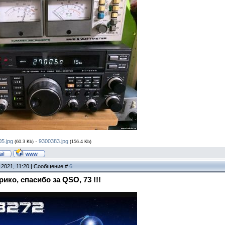
5.jpg
·
9300383.jpg
(60.3 Kb)
(156.4 Kb)
.2021, 11:20 | Сообщение #
6
ико, спасибо за QSO, 73 !!!