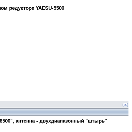
ном редукторе YAESU-5500
-8500", антенна - двухдиапазонный "штырь"