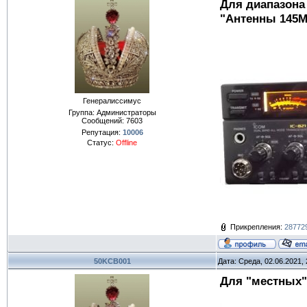
Для диапазона
"Антенны 145М
Генералиссимус
Группа: Администраторы
Сообщений:
7603
Репутация:
10006
Статус:
Offline
Прикрепления:
287729
50KCB001
Дата: Среда, 02.06.2021,
Для "местных" 