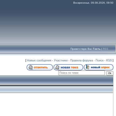
Воскресенье, 09.08.2026, 09:50
Приветствую Вас
Гость
|
RSS
[
Новые сообщения
·
Участники
·
Правила форума
·
Поиск
·
RSS
]