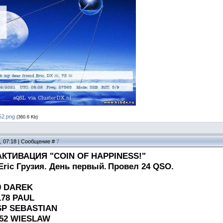
52.png
(360.6 Kb)
1, 07:18 | Сообщение #
7
КТИВАЦИЯ "COIN OF HAPPINESS!"
ric Грузия. День первый.
Провел 24 QSO.
50 DAREK
178 PAUL
ESP SEBASTIAN
K52 WIESLAW