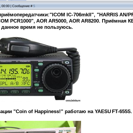
1, 00:00 | Сообщение #
5
приёмопередатчики:"ICOM IC-706mkII", "HARRIS AN/P
COM PCR1000", AOR AR5000, AOR AR8200. Приёмная КВ
 данное время не пользуюсь.
ации "Coin of Happiness!" работаю на YAESU
FT-655S.