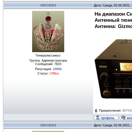
50KCB001
Дата: Среда, 02.06.2021,
На диапазон Си
Антенный тюне
Антенна: Gizmo
Генералиссимус
Группа: Администраторы
Сообщений:
7603
Репутация:
10006
Статус:
Offline
Прикрепления:
887546
50KCB001
Дата: Среда, 02.06.2021,