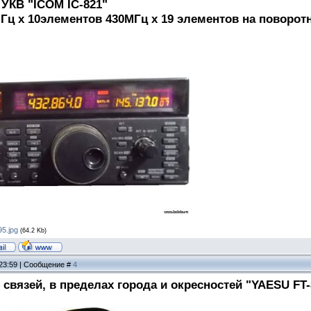
 УКВ "ICOM IC-821"
Гц х 10элементов 430МГц х 19 элементов на поворот
5.jpg
(64.2 Kb)
 23:59 | Сообщение #
4
связей, в пределах города и окресностей "YAESU FT