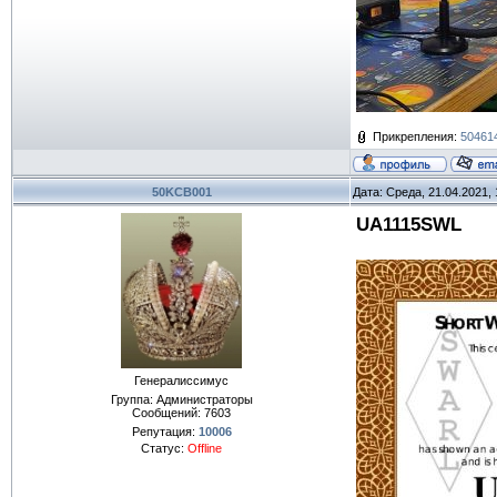
Прикрепления:
504614
50KCB001
Дата: Среда, 21.04.2021,
UA1115SWL
Генералиссимус
Группа: Администраторы
Сообщений:
7603
Репутация:
10006
Статус:
Offline