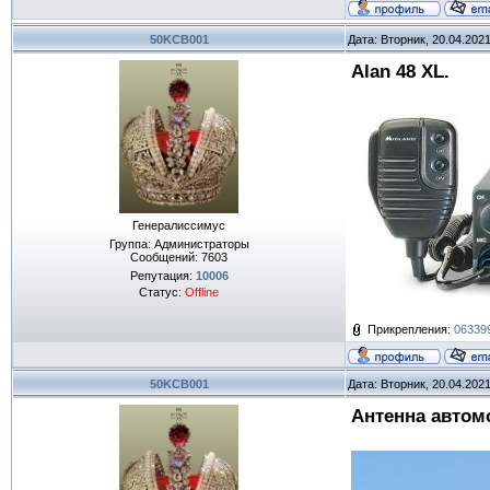
50KCB001
Дата: Вторник, 20.04.202
Аlan 48 XL.
Генералиссимус
Группа: Администраторы
Сообщений:
7603
Репутация:
10006
Статус:
Offline
Прикрепления:
063399
50KCB001
Дата: Вторник, 20.04.202
Антенна автомо