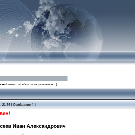
ван
(Немного о себе и своих увлечениях...)
1, 21:56 | Сообщение #
1
вен!
исеев Иван Александрович