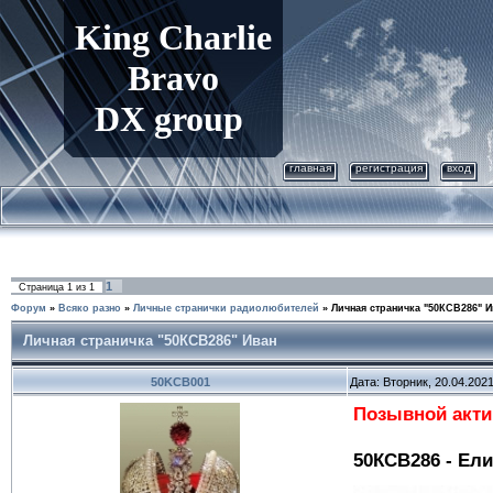
King
Charlie
Bravo
DX group
главная
регистрация
вход
1
Страница
1
из
1
Форум
»
Всяко разно
»
Личные странички радиолюбителей
»
Личная страничка "50КСВ286" И
Личная страничка "50КСВ286" Иван
50KCB001
Дата: Вторник, 20.04.202
Позывной акти
50КСВ286 - Ел