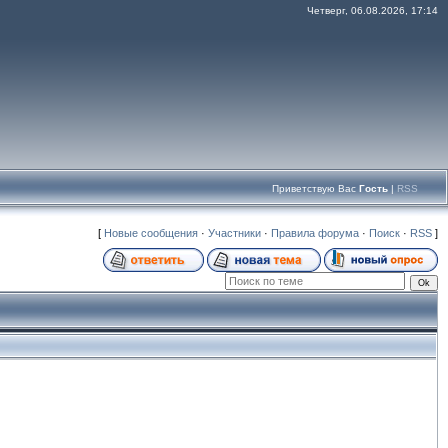
Четверг, 06.08.2026, 17:14
Приветствую Вас
Гость
|
RSS
[
Новые сообщения
·
Участники
·
Правила форума
·
Поиск
·
RSS
]