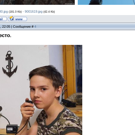
0.jpg
·
9001619.jpg
(181.0 Kb)
(42.4 Kb)
1, 22:05 | Сообщение #
4
есто.