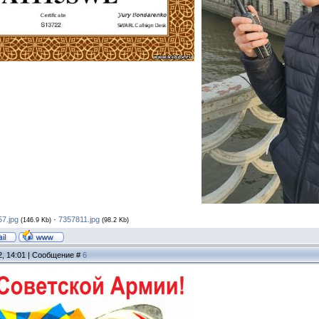
7.jpg
·
7357811.jpg
(146.9 Kb)
(98.2 Kb)
2, 14:01 | Сообщение #
6