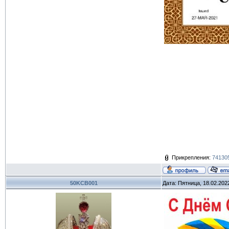
Прикрепления:
741305
50KCB001
Дата: Пятница, 18.02.202