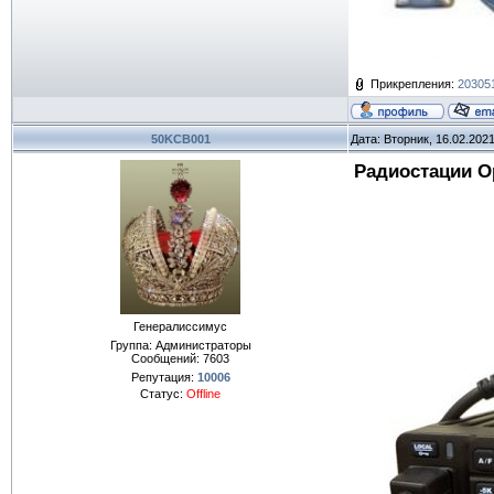
Прикрепления:
203051
50KCB001
Дата: Вторник, 16.02.202
Радиостации Op
Генералиссимус
Группа: Администраторы
Сообщений:
7603
Репутация:
10006
Статус:
Offline