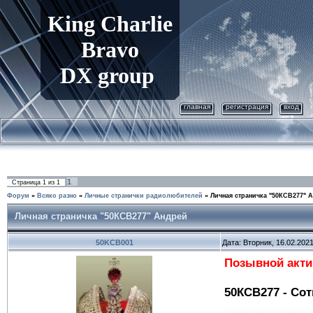
King
Charlie
Bravo
DX group
главная
регистрация
вход
1
Страница
1
из
1
Форум
»
Всяко разно
»
Личные странички радиолюбителей
»
Личная страничка "50КСВ277" 
Личная страничка "50КСВ277" Андрей
50KCB001
Дата: Вторник, 16.02.202
Позывной акти
50КСВ277 - Со