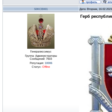
50KCB001
Дата: Вторник, 16.02.202
Герб республи
Генералиссимус
Группа: Администраторы
Сообщений:
7603
Репутация:
10006
Статус:
Offline