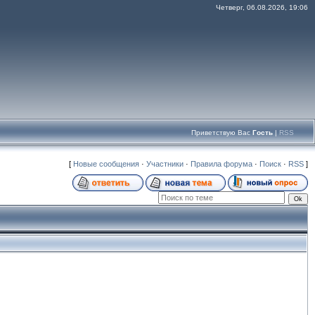
Четверг, 06.08.2026, 19:06
Приветствую Вас
Гость
|
RSS
[
Новые сообщения
·
Участники
·
Правила форума
·
Поиск
·
RSS
]