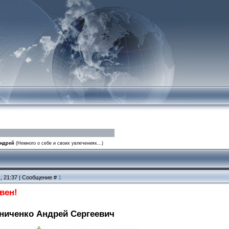
Андрей
(Немного о себе и своих увлечениях...)
1, 21:37 | Сообщение #
1
вен!
тниченко Андрей Сергеевич