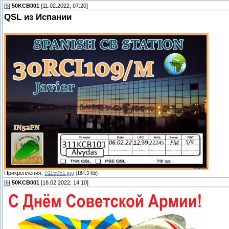
[
5
]
50KCB001
[11.02.2022, 07:20]
QSL из Испании
Прикрепления:
0115051.jpg
(164.3 Kb)
[
6
]
50KCB001
[18.02.2022, 14:10]