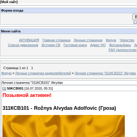
[
Мой сайт
]
Форма входа
В
Ст
Меню сайта
АКТИВАЦИЯ
Главная страница
Личные странички
Форум
Членство
Список дивизионов
История СВ
Гостевая книга
Адрес HQ
Фотоальбомы
А
FAQ (вопрос/отве
Страница
1
из
1
1
Форум
»
Личные странички радиолюбителей
»
Личная страничка "311КСВ101" Alvydas
Личная страничка "311КСВ101" Alvydas
[
1
]
50KCB001
[16.07.2020, 05:31]
Позывной активен!
311КСВ101 - Rožnys Alvydas Adolfovic (Гроза)