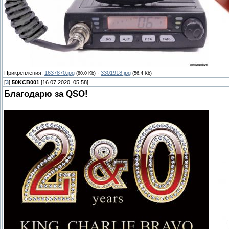
Прикрепления:
1637870.jpg
·
3301918.jpg
(80.0 Kb)
(56.4 Kb)
[
3
]
50KCB001
[16.07.2020, 05:58]
Благодарю за QSO!