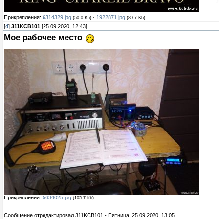
Прикрепления:
6314329.jpg
·
1922871.jpg
(50.0 Kb)
(80.7 Kb)
[
4
]
311KCB101
[25.09.2020, 12:43]
Moе рабочее место
Прикрепления:
5634025.jpg
(105.7 Kb)
Сообщение отредактировал
311KCB101
-
Пятница, 25.09.2020, 13:05