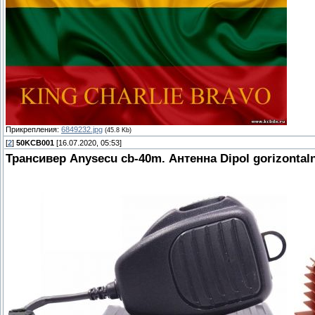
Прикрепления:
6849232.jpg
(45.8 Kb)
[
2
]
50KCB001
[16.07.2020, 05:53]
Трансивер Anysecu cb-40m. Антенна Dipol gorizontaln