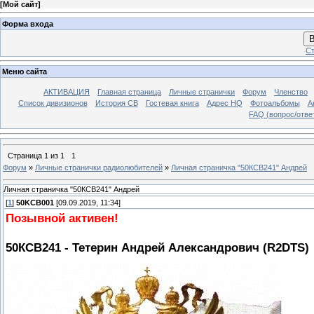
[
Мой сайт
]
Форма входа
В
Ст
Меню сайта
АКТИВАЦИЯ
Главная страница
Личные странички
Форум
Членство
Список дивизионов
История СВ
Гостевая книга
Адрес HQ
Фотоальбомы
А
FAQ (вопрос/отве
Страница
1
из
1
1
Форум
»
Личные странички радиолюбителей
»
Личная страничка "50КСВ241" Андрей
Личная страничка "50КСВ241" Андрей
[
1
]
50KCB001
[09.09.2019, 11:34]
Позывной активен!
50КСВ241 - Тетерин Андрей Александрович (R2DTS)