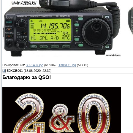
Прикрепления:
3651407.jpg
·
1308171.jpg
(60.3 Kb)
(44.2 Kb)
[
3
]
50KCB001
[18.06.2020, 22:32]
Благодарю за QSO!