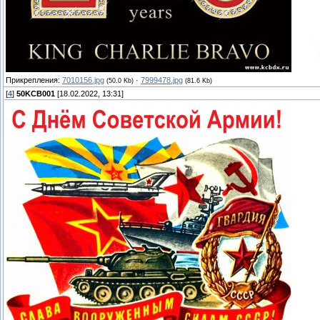
Прикрепления:
7010156.jpg
·
7999478.jpg
(50.0 Kb)
(81.6 Kb)
[
4
]
50KCB001
[18.02.2022, 13:31]