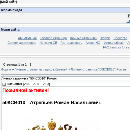
[
Мой сайт
]
Форма входа
В
Ст
Меню сайта
АКТИВАЦИЯ
Главная страница
Личные странички
Форум
Членство
Список дивизионов
История СВ
Гостевая книга
Адрес HQ
Фотоальбомы
А
FAQ (вопрос/отве
Страница
1
из
1
1
Форум
»
Личные странички радиолюбителей
»
Личная страничка "50КСВ010" Роман
Личная страничка "50КСВ010" Роман
[
1
]
50KCB001
[23.01.2011, 12:03]
Позывной активен!
50КСВ010 - Атрепьев Роман Васильевич.