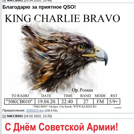
[
4
]
50KCB001
[20.04.2020, 10:48]
Благодарю за приятное QSO!
Прикрепления:
0280624.jpg
(236.8 Kb)
[
5
]
50KCB001
[18.02.2022, 13:25]