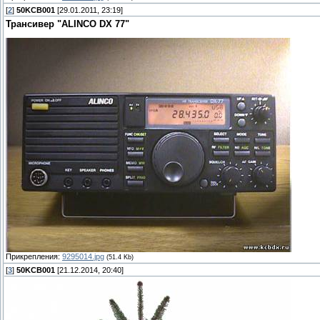
[
2
]
50KCB001
[29.01.2011, 23:19]
Трансивер "ALINCO DX 77"
Прикрепления:
9295014.jpg
(51.4 Kb)
[
3
]
50KCB001
[21.12.2014, 20:40]