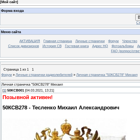
[
Мой сайт
]
Форма входа
В
Ст
Меню сайта
АКТИВАЦИЯ
Главная страница
Личные странички
Форум
Членство
Список дивизионов
История СВ
Гостевая книга
Адрес HQ
Фотоальбомы
А
FAQ (вопрос/отве
Страница
1
из
1
1
Форум
»
Личные странички радиолюбителей
»
Личная страничка "50КСВ278" Михаил
Личная страничка "50КСВ278" Михаил
[
1
]
50KCB001
[04.03.2021, 13:21]
Позывной активен!
50КСВ278 - Тесленко Михаил Александрович