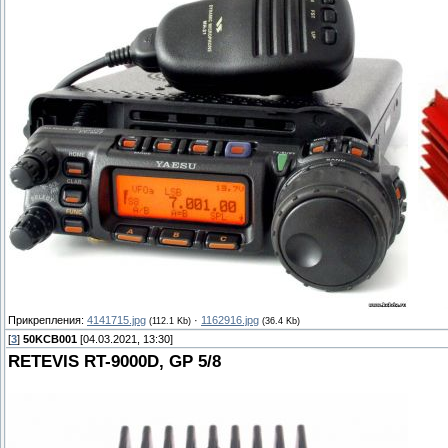
Прикрепления:
4141715.jpg
·
1162916.jpg
(112.1 Kb)
(36.4 Kb)
[
3
]
50KCB001
[04.03.2021, 13:30]
RETEVIS RT-9000D, GP 5/8