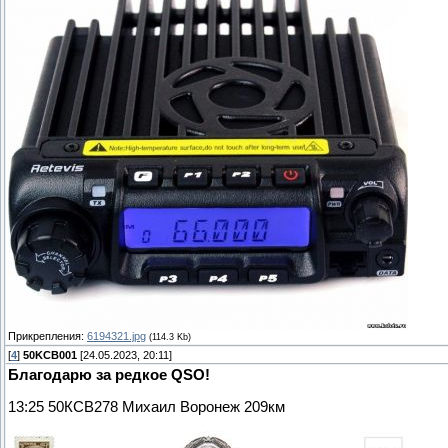
Прикрепления:
6194321.jpg
(114.3 Kb)
[
4
]
50KCB001
[24.05.2023, 20:11]
Благодарю за редкое QSO!
13:25 50КСВ278 Михаил Воронеж 209км