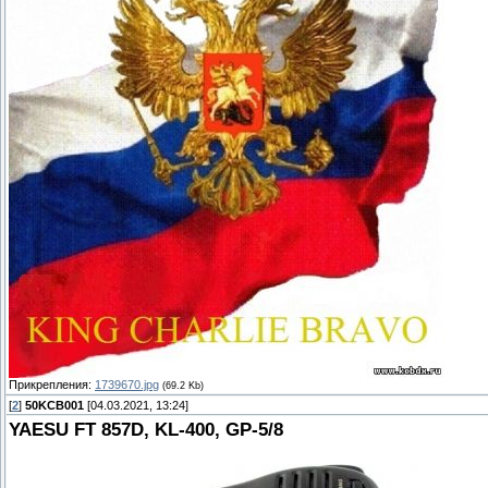
Прикрепления:
1739670.jpg
(69.2 Kb)
[
2
]
50KCB001
[04.03.2021, 13:24]
YAESU FT 857D, KL-400, GP-5/8