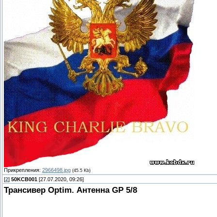
Прикрепления:
2966498.jpg
(45.5 Kb)
[
2
]
50KCB001
[27.07.2020, 09:26]
Трансивер Optim. Антенна GP 5/8