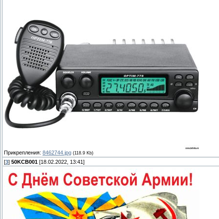
Прикрепления:
8462744.jpg
(118.9 Kb)
[
3
]
50KCB001
[18.02.2022, 13:41]