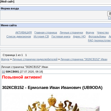
[
Мой сайт
]
Форма входа
В
Ст
Меню сайта
АКТИВАЦИЯ
Главная страница
Личные странички
Форум
Членство
Список дивизионов
История СВ
Гостевая книга
Адрес HQ
Фотоальбомы
А
FAQ (вопрос/отве
Страница
1
из
1
1
Форум
»
Личные странички радиолюбителей
»
Личная страничка "302КСВ152" Иван
Личная страничка "302КСВ152" Иван
[
1
]
50KCB001
[27.07.2020, 08:18]
Позывной активен!
302КСВ152 - Ермолаев Иван Иванович (UB9ODA)