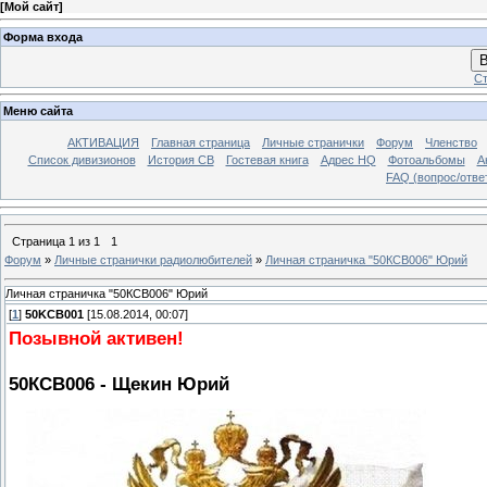
[
Мой сайт
]
Форма входа
В
Ст
Меню сайта
АКТИВАЦИЯ
Главная страница
Личные странички
Форум
Членство
Список дивизионов
История СВ
Гостевая книга
Адрес HQ
Фотоальбомы
А
FAQ (вопрос/отве
Страница
1
из
1
1
Форум
»
Личные странички радиолюбителей
»
Личная страничка "50КСВ006" Юрий
Личная страничка "50КСВ006" Юрий
[
1
]
50KCB001
[15.08.2014, 00:07]
Позывной активен!
50КСВ006 - Щекин Юрий