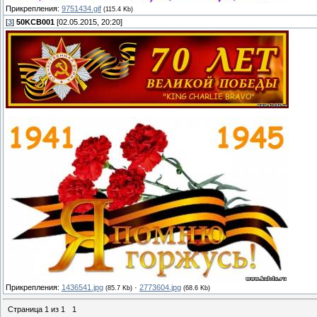
Прикрепления:
9751434.gif
(115.4 Kb)
[
3
]
50KCB001
[02.05.2015, 20:20]
Прикрепления:
1436541.jpg
·
2773604.jpg
(85.7 Kb)
(68.6 Kb)
Страница
1
из
1
1