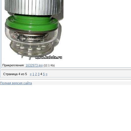
Прикрепления:
1632973.jpg
(12.1 Kb)
Страница
4
из
5
«
1
2
3
4
5
»
Полная версия сайта