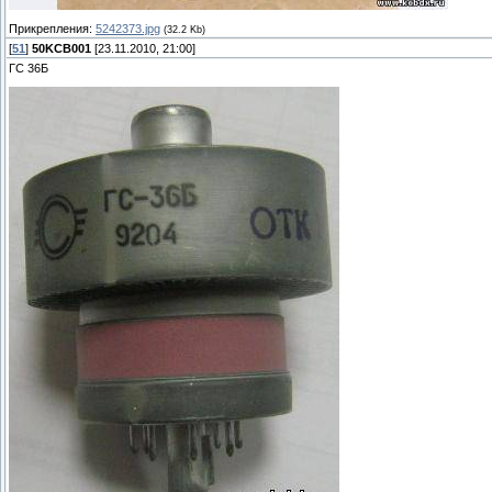
Прикрепления:
5242373.jpg
(32.2 Kb)
[
51
]
50KCB001
[23.11.2010, 21:00]
ГС 36Б