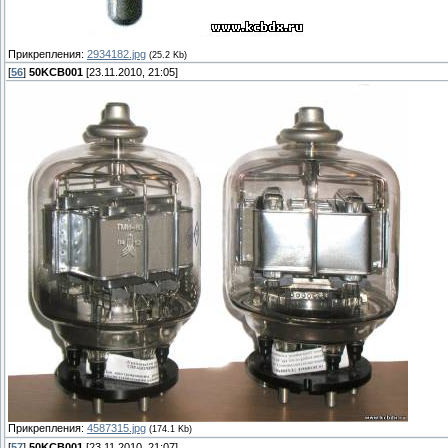
Прикрепления:
2934182.jpg
(25.2 Kb)
[
56
]
50KCB001
[23.11.2010, 21:05]
Прикрепления:
4587315.jpg
(174.1 Kb)
[
57
]
50KCB001
[23.11.2010, 21:07]