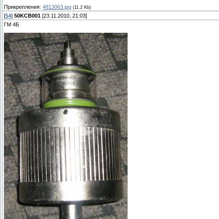
Прикрепления:
4813063.jpg
(11.2 Kb)
[
54
]
50KCB001
[23.11.2010, 21:03]
ГМ 4Б