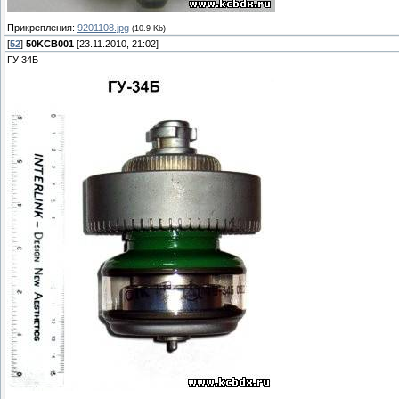
Прикрепления:
9201108.jpg
(10.9 Kb)
[
52
]
50KCB001
[23.11.2010, 21:02]
ГУ 34Б