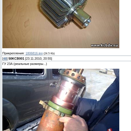
Прикрепления:
1806816.jpg
(24.5 Kb)
[
48
]
50KCB001
[23.11.2010, 20:55]
ГУ 23А (реальные размеры...)