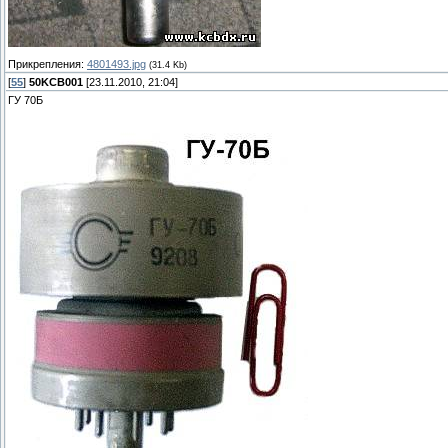
Прикрепления:
4801493.jpg
(31.4 Kb)
[
55
]
50KCB001
[23.11.2010, 21:04]
ГУ 70Б