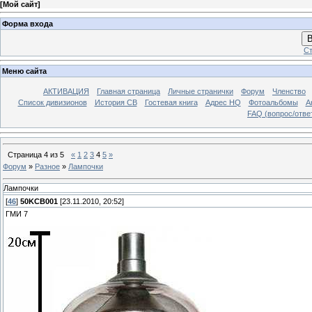
[
Мой сайт
]
Форма входа
В
Ст
Меню сайта
АКТИВАЦИЯ
Главная страница
Личные странички
Форум
Членство
Список дивизионов
История СВ
Гостевая книга
Адрес HQ
Фотоальбомы
А
FAQ (вопрос/отве
Страница
4
из
5
«
1
2
3
4
5
»
Форум
»
Разное
»
Лампочки
Лампочки
[
46
]
50KCB001
[23.11.2010, 20:52]
ГМИ 7