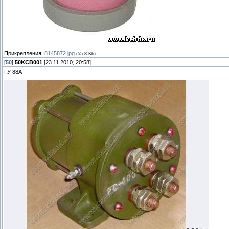
Прикрепления:
8145872.jpg
(55.8 Kb)
[
50
]
50KCB001
[23.11.2010, 20:58]
ГУ 88А