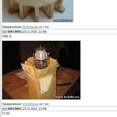
Прикрепления:
9544150.jpg
(21.2 Kb)
[
58
]
50KCB001
[23.11.2010, 21:08]
ГМИ 11
Прикрепления:
9712566.jpg
(16.7 Kb)
[
59
]
50KCB001
[23.11.2010, 21:09]
ГУ 56