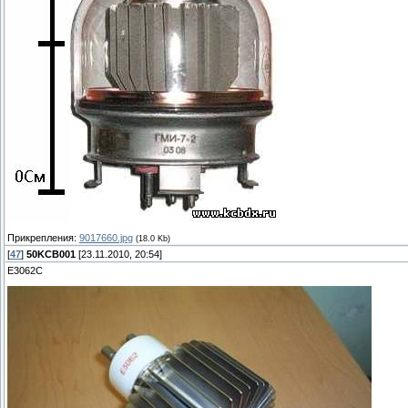
Прикрепления:
9017660.jpg
(18.0 Kb)
[
47
]
50KCB001
[23.11.2010, 20:54]
Е3062С